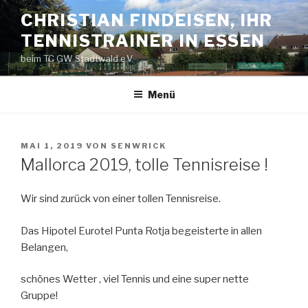
Zum
CHRISTIAN FINDEISEN, IHR
Inhalt
TENNISTRAINER IN ESSEN
springen
beim TC GW Stadtwald e.V.
Menü
VERÖFFENTLICHT
MAI 1, 2019
VON
SENWRICK
AM
Mallorca 2019, tolle Tennisreise !
Wir sind zurück von einer tollen Tennisreise.
Das Hipotel Eurotel Punta Rotja begeisterte in allen
Belangen,
schönes Wetter , viel Tennis und eine super nette
Gruppe!